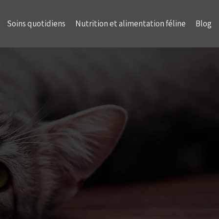
Soins quotidiens
Nutrition et alimentation féline
Blog