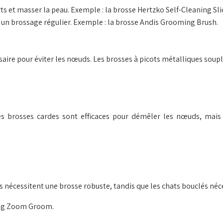
rts et masser la peau. Exemple : la brosse Hertzko Self-Cleaning Sli
r un brossage régulier. Exemple : la brosse Andis Grooming Brush.
ire pour éviter les nœuds. Les brosses à picots métalliques souple
es brosses cardes sont efficaces pour démêler les nœuds, mais
rus nécessitent une brosse robuste, tandis que les chats bouclés n
Kong Zoom Groom.