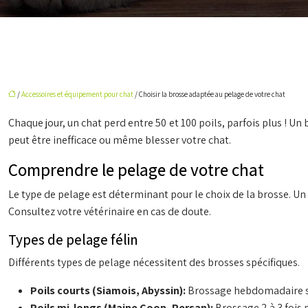
/
Accessoires et équipement pour chat
/ Choisir la brosse adaptée au pelage de votre chat
Chaque jour, un chat perd entre 50 et 100 poils, parfois plus ! Un
peut être inefficace ou même blesser votre chat.
Comprendre le pelage de votre chat
Le type de pelage est déterminant pour le choix de la brosse. Un
Consultez votre vétérinaire en cas de doute.
Types de pelage félin
Différents types de pelage nécessitent des brosses spécifiques.
Poils courts (Siamois, Abyssin):
Brossage hebdomadaire suf
Poils mi-longs (Maine Coon, Persan):
Brossage 2 à 3 fois