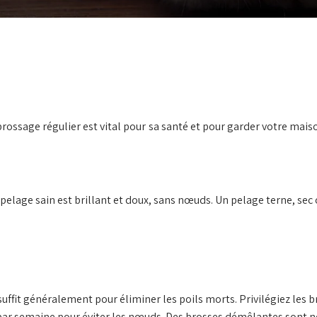
 brossage régulier est vital pour sa santé et pour garder votre mais
 pelage sain est brillant et doux, sans nœuds. Un pelage terne, se
fit généralement pour éliminer les poils morts. Privilégiez les br
 par semaine pour éviter les nœuds. Des brosses démêlantes sont n