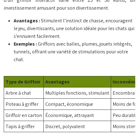
d’un griffoir interactif varie entre 25 et 50 euros, un
investissement amusant pour son divertissement.
Avantages :
Stimulent l’instinct de chasse, encouragent
le jeu, divertissants, une solution idéale pour les chats qui
s’ennuient facilement.
Exemples :
Griffoirs avec balles, plumes, jouets intégrés,
tunnels, offrant une variété de stimulations pour votre
chat.
Type de Griffoir
Avantages
Inconvénie
Arbre à chat
Multiples fonctions, stimulant
Encombrant,
Poteau à griffer
Compact, économique
Moins de fo
Griffoir en carton
Économique, attrayant
Peu durable
Tapis à griffer
Discret, polyvalent
Moins stimu